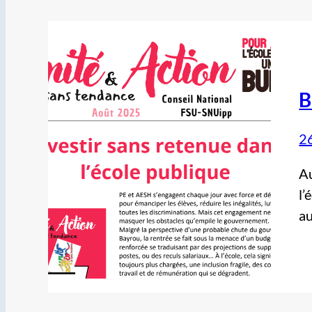
B
2
Au
l’
au