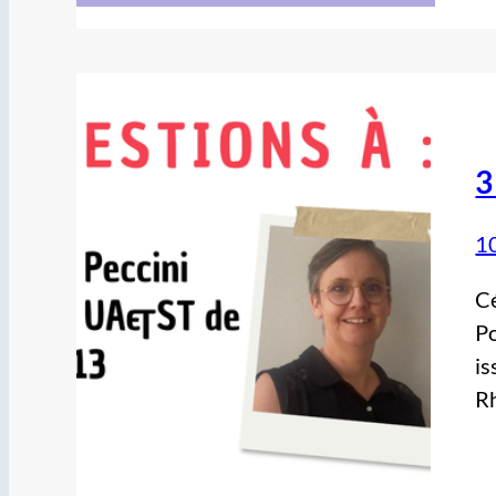
3
1
Cé
Po
is
Rh