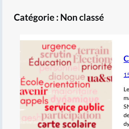
Catégorie :
Non classé
C
15
Le
ma
S
de
d