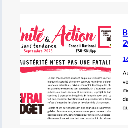
B
2
1
Au
vé
mé
da
qu