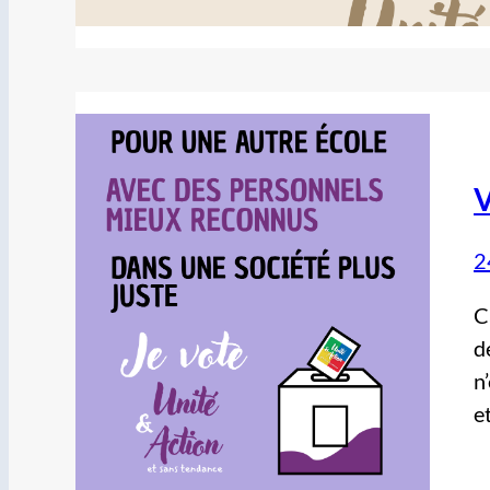
V
2
C
d
n
e