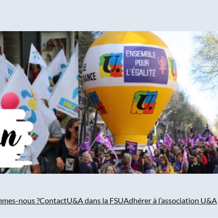
mmes-nous ?
Contact
U&A dans la FSU
Adhérer à l’association U&A