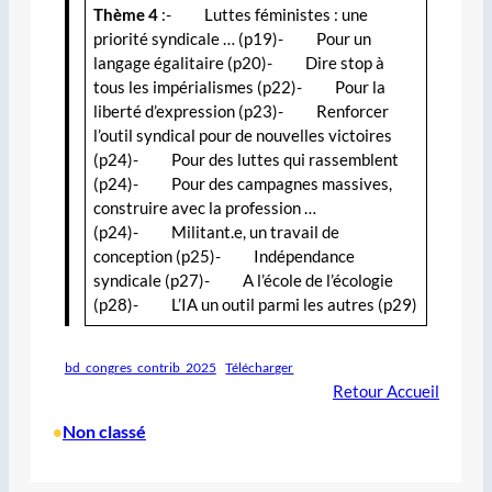
Thème 4
:- Luttes féministes : une
priorité syndicale … (p19)- Pour un
langage égalitaire (p20)- Dire stop à
tous les impérialismes (p22)- Pour la
liberté d’expression (p23)- Renforcer
l’outil syndical pour de nouvelles victoires
(p24)- Pour des luttes qui rassemblent
(p24)- Pour des campagnes massives,
construire avec la profession …
(p24)- Militant.e, un travail de
conception (p25)- Indépendance
syndicale (p27)- A l’école de l’écologie
(p28)- L’IA un outil parmi les autres (p29)
bd_congres_contrib_2025
Télécharger
Retour Accueil
Non classé
•