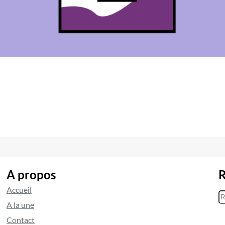
A propos
R
Accueil
R
A la une
e
Contact