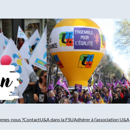
mmes-nous ?
Contact
U&A dans la FSU
Adhérer à l’association U&A