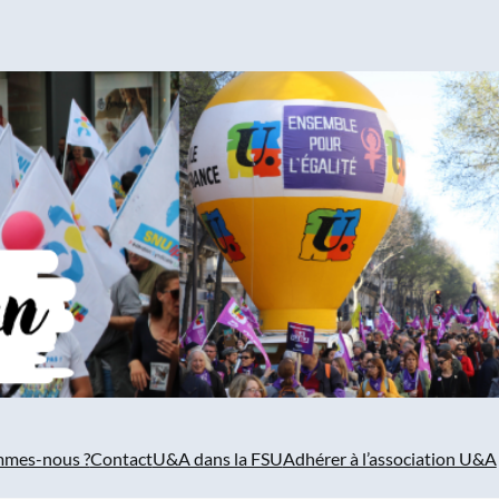
mmes-nous ?
Contact
U&A dans la FSU
Adhérer à l’association U&A