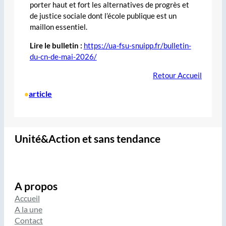
porter haut et fort les alternatives de progrès et
de justice sociale dont l’école publique est un
maillon essentiel.
Lire le bulletin :
https://ua-fsu-snuipp.fr/bulletin-
du-cn-de-mai-2026/
Retour Accueil
article
•
Unité&Action et sans tendance
A propos
Accueil
A la une
Contact