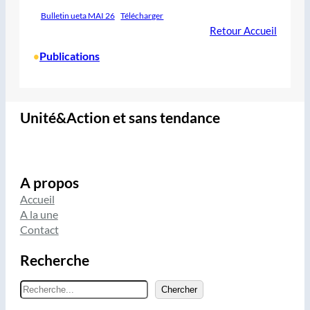
Bulletin ueta MAI 26
Télécharger
Retour Accueil
Publications
•
Unité&Action et sans tendance
A propos
Accueil
A la une
Contact
Recherche
R
Chercher
e