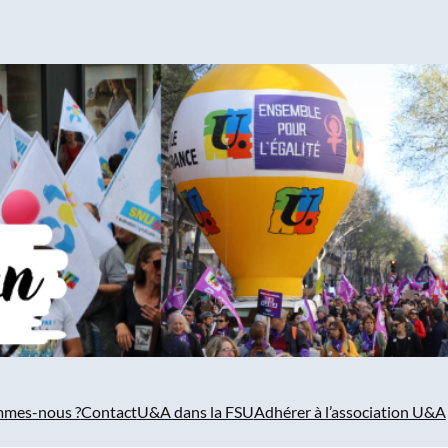
mmes-nous ?
Contact
U&A dans la FSU
Adhérer à l’association U&A