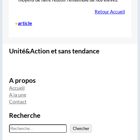
Retour Accueil
article
•
Unité&Action et sans tendance
A propos
Accueil
A la une
Contact
Recherche
R
Chercher
e