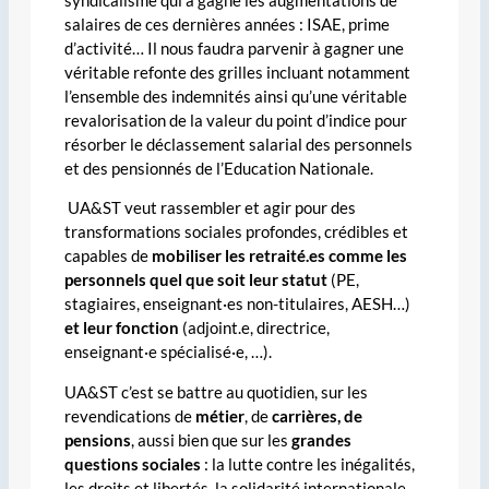
syndicalisme qui a gagné les augmentations de
salaires de ces dernières années : ISAE, prime
d’activité… Il nous faudra parvenir à gagner une
véritable refonte des grilles incluant notamment
l’ensemble des indemnités ainsi qu’une véritable
revalorisation de la valeur du point d’indice pour
résorber le déclassement salarial des personnels
et des pensionnés de l’Education Nationale.
UA&ST veut rassembler et agir pour des
transformations sociales profondes, crédibles et
capables de
mobiliser les retraité.es comme les
personnels quel que soit leur statut
(PE,
stagiaires, enseignant·es non-titulaires, AESH…)
et leur fonction
(adjoint.e, directrice,
enseignant·e spécialisé·e, …).
UA&ST c’est se battre au quotidien, sur les
revendications de
métier
, de
carrières, de
pensions
, aussi bien que sur les
grandes
questions sociales
: la lutte contre les inégalités,
les droits et libertés, la solidarité internationale,