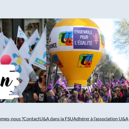
mmes-nous ?
Contact
U&A dans la FSU
Adhérer à l’association U&A