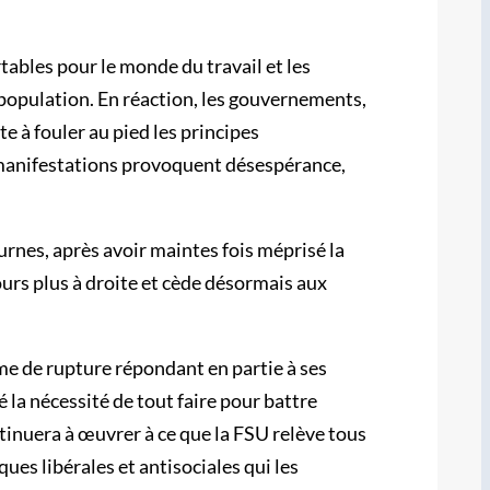
tables pour le monde du travail et les
 population. En réaction, les gouvernements,
e à fouler au pied les principes
 manifestations provoquent désespérance,
urnes, après avoir maintes fois méprisé la
ours plus à droite et cède désormais aux
me de rupture répondant en partie à ses
é la nécessité de tout faire pour battre
ntinuera à œuvrer à ce que la FSU relève tous
ues libérales et antisociales qui les