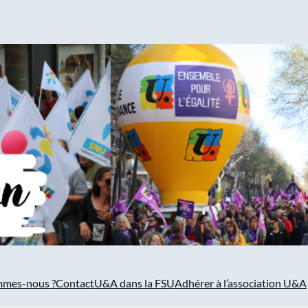
mmes-nous ?
Contact
U&A dans la FSU
Adhérer à l’association U&A