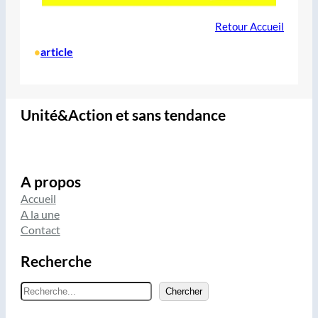
Retour Accueil
article
•
Unité&Action et sans tendance
A propos
Accueil
A la une
Contact
Recherche
R
Chercher
e