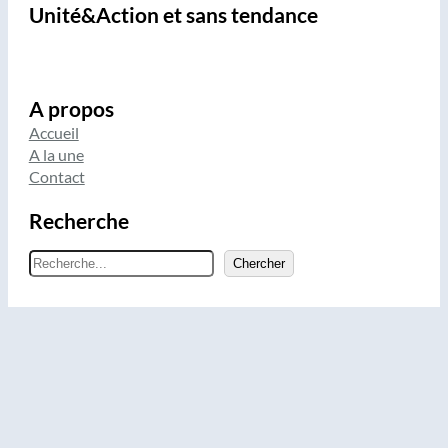
Unité&Action et sans tendance
A propos
Accueil
A la une
Contact
Recherche
R
Chercher
e
c
h
e
r
c
h
e