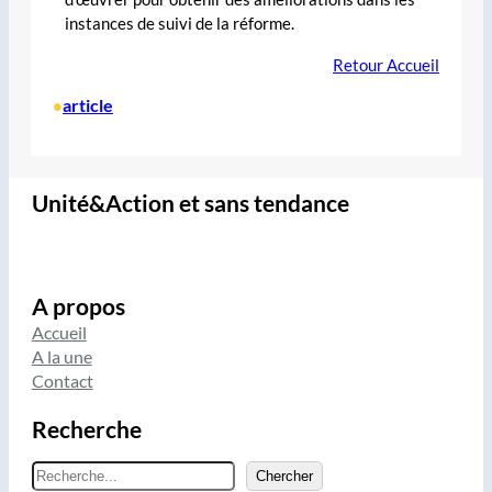
instances de suivi de la réforme.
Retour Accueil
article
•
Unité&Action et sans tendance
A propos
Accueil
A la une
Contact
Recherche
R
Chercher