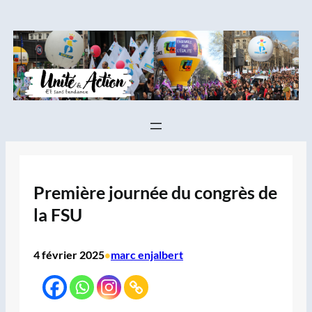
Aller
au
contenu
Première journée du congrès de
la FSU
4 février 2025
marc enjalbert
•