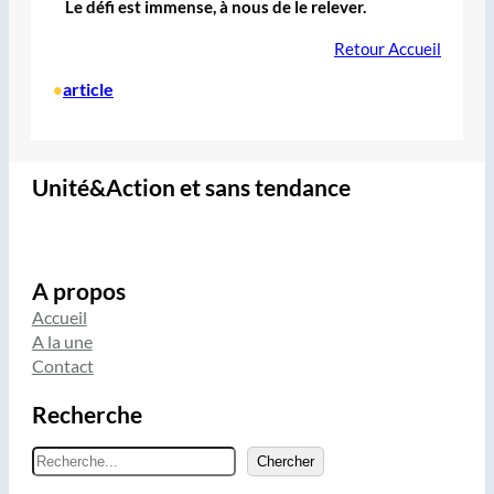
Le défi est immense, à nous de le relever.
Retour Accueil
article
•
Unité&Action et sans tendance
A propos
Accueil
A la une
Contact
Recherche
R
Chercher
e