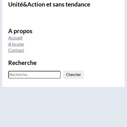
Unité&Action et sans tendance
A propos
Accueil
A la une
Contact
Recherche
R
Chercher
e
c
h
e
r
c
h
e