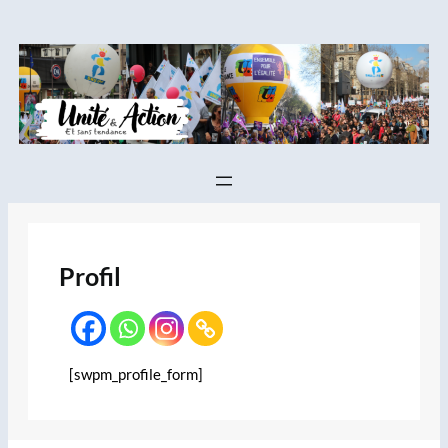
Aller
au
contenu
Profil
[swpm_profile_form]