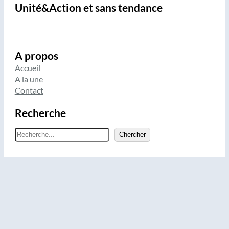
Unité&Action et sans tendance
A propos
Accueil
A la une
Contact
Recherche
R
Chercher
e
c
h
e
r
c
h
e