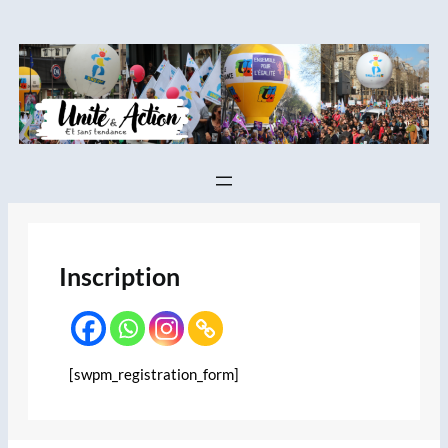
Aller
au
contenu
Inscription
[swpm_registration_form]