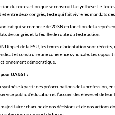
uction du texte action que se construit la synthèse. Le Texte 
et entre deux congrès, texte qui fait vivre les mandats des
u syndicat qui se compose de 20 SN en fonction de la représ
s de congrès et la feuille de route du texte action.
SNUipp et de la FSU, les textes d’orientation sont réécrits, 
 syndicat et construire une cohérence syndicale. Les opposi
 fonctionnement démocratique.
e pour UA&ST :
la synthèse à partir des préoccupations de la profession, en
service public d’éducation et l’accueil des élèves et de leur f
majoritaire : chacune de nos décisions et de nos actions do
a profession un rapport de force ;