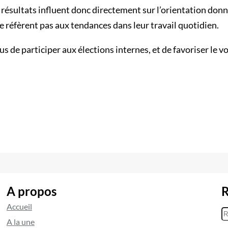
rs résultats influent donc directement sur l’orientation do
e réfèrent pas aux tendances dans leur travail quotidien.
tous de participer aux élections internes, et de favoriser le
A propos
R
Accueil
R
A la une