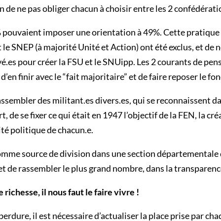
n de ne pas obliger chacun à choisir entre les 2 confédérati
 pouvaient imposer une orientation à 49%. Cette pratique du
 le SNEP (à majorité Unité et Action) ont été exclus, et de
é.es pour créer la FSU et le SNUipp. Les 2 courants de pens
’en finir avec le “fait majoritaire” et de faire reposer le f
ssembler des militant.es divers.es, qui se reconnaissent d
rt, de se fixer ce qui était en 1947 l’objectif de la FEN, la 
ité politique de chacun.e.
omme source de division dans une section départementale 
et de rassembler le plus grand nombre, dans la transparenc
chesse, il nous faut le faire vivre !
rdure, il est nécessaire d’actualiser la place prise par ch