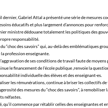
il dernier, Gabriel Attal a présenté une série de mesures coe
esoins éducatifs et plus largement d’annonces pour renforce
mier ministre dédouane totalement les politiques des gou
ropre responsabilité.
e du “choc des savoirs” qui, au-delà des emblématiques gro
e la profession enseignante.
l’aggravation de ses conditions de travail faute de moyens 
minue le financement de l’école publique ,renvoie la question
esponsabilité individuelle des élèves et des enseignant·es.
iser les rémunérations, continue à briser les collectifs de 
angerosité des mesures du “choc des savoirs”, à remobiliser 
ts néfastes.
té, qu’il commence par rétablir celles des enseignantes et