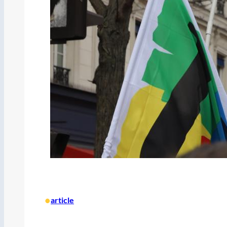
•
article