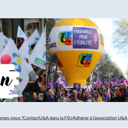
mmes-nous ?
Contact
U&A dans la FSU
Adhérer à l’association U&A