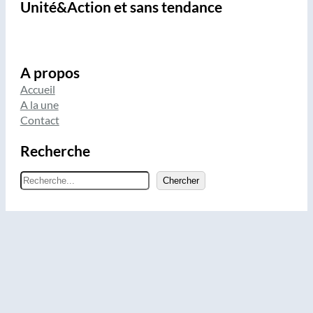
Unité&Action et sans tendance
A propos
Accueil
A la une
Contact
Recherche
R
Chercher
e
c
h
e
r
c
h
e