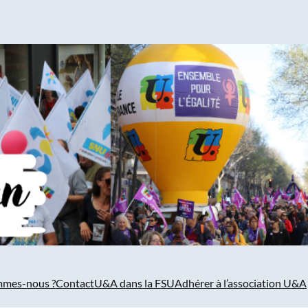
mmes-nous ?
Contact
U&A dans la FSU
Adhérer à l’association U&A