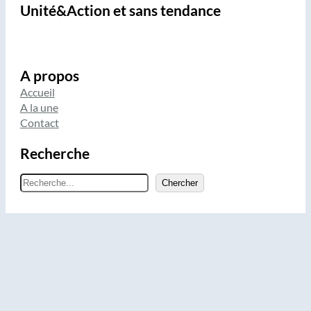
Unité&Action et sans tendance
A propos
Accueil
A la une
Contact
Recherche
R
Chercher
e
c
h
e
r
c
h
e