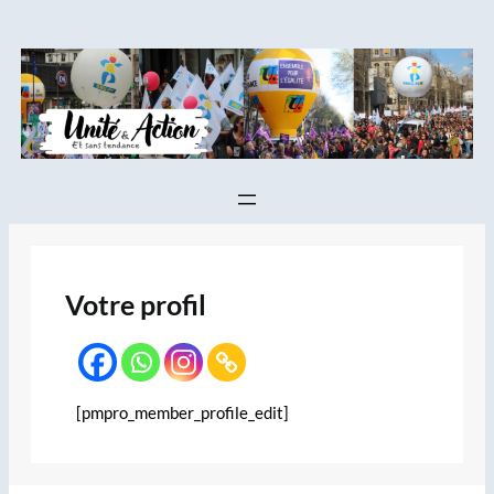
Aller
au
contenu
Votre profil
[pmpro_member_profile_edit]