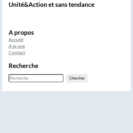
Unité&Action et sans tendance
A propos
Accueil
A la une
Contact
Recherche
R
Chercher
e
c
h
e
r
c
h
e