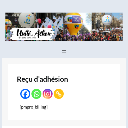
Aller
au
contenu
Reçu d’adhésion
[pmpro_billing]