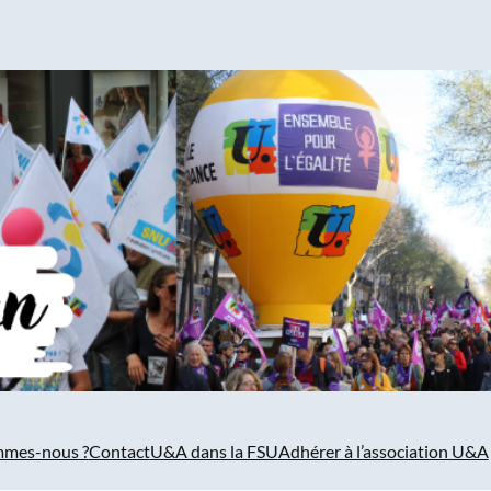
mmes-nous ?
Contact
U&A dans la FSU
Adhérer à l’association U&A