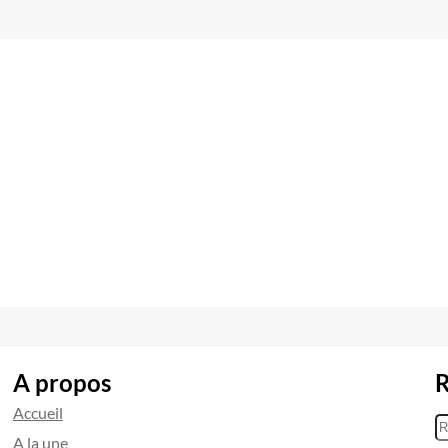
A propos
R
Accueil
R
A la une