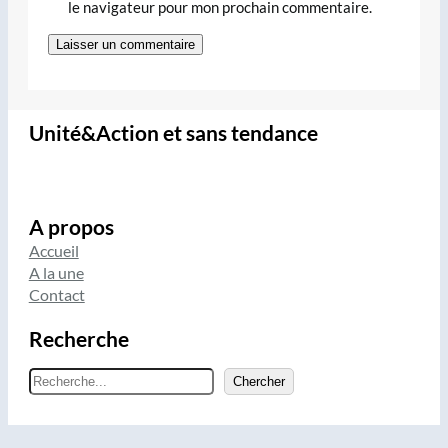
le navigateur pour mon prochain commentaire.
Unité&Action et sans tendance
A propos
Accueil
A la une
Contact
Recherche
R
Chercher
e
c
h