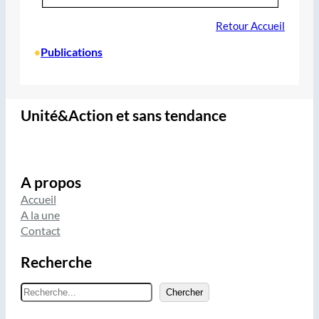
Retour Accueil
Publications
•
Unité&Action et sans tendance
A propos
Accueil
A la une
Contact
Recherche
R
Chercher
e